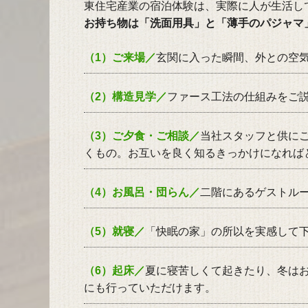
東住宅産業の宿泊体験は、実際に人が生活し
お持ち物は「洗面用具」と「薄手のパジャマ
（1）ご来場／
玄関に入った瞬間、外との空
（2）構造見学／
ファース工法の仕組みをご
（3）ご夕食・ご相談／
当社スタッフと供に
くもの。お互いを良く知るきっかけになれば
（4）お風呂・団らん／
二階にあるゲストル
（5）就寝／
「快眠の家」の所以を実感して
（6）起床／
夏に寝苦しくて起きたり、冬は
にも行っていただけます。