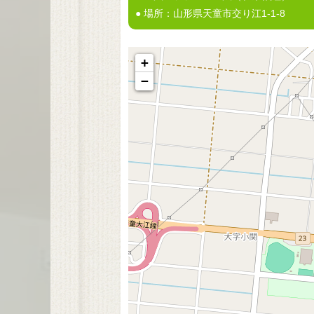
● 場所：山形県天童市交り江1-1-8
+
−