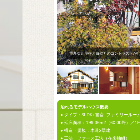
玄関ホール／床と腰板に松を使った通称”
泊れるモデルハウス概要
● タイプ：3LDK+書斎+ファミリールー
● 延床面積：199.36m2（60.00坪）／1F
● 構造・規模：木造2階建
● 工法：ファース工法（在来軸組）