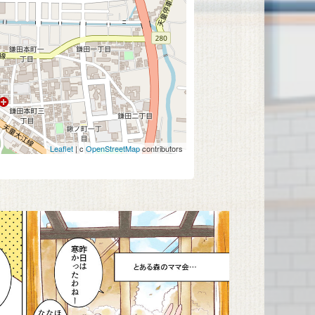
Leaflet
| c
OpenStreetMap
contributors